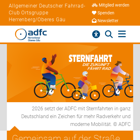
Mitglied werden
Allgemeiner Deutscher Fahrrad-
Club Ortsgruppe
Spenden
Herrenberg/Oberes Gäu
Newsletter
2026 setzt der ADFC mit Sternfahrten in ganz
Deutschland ein Zeichen für mehr Radverkehr und
moderne Mobilität. © ADFC
Gemeinsam auf der Straße